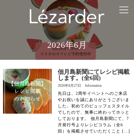
TOP
MENU
2026年6月
CHEF
INFORMATION
佃月島新聞にてレシピ掲載
します。(全6回)
ACCESS
2026年6月27日
Information
先日は、2周年イベントへのご来店
やお祝いを誠にありがとうございま
RESERVATION
した。初めてのビュッフェスタイル
でしたので、無事に終わってホッと
しております。 佃月島新聞にて、7
月発行号よりレシピコラム（全6
Instagram
回）を掲載させていただくこと […]