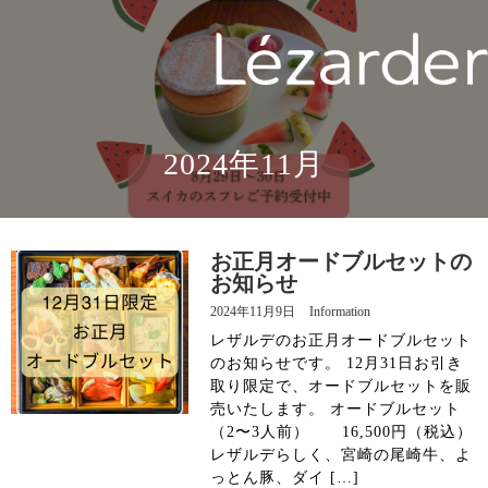
TOP
MENU
2024年11月
CHEF
INFORMATION
お正月オードブルセットの
お知らせ
2024年11月9日
Information
ACCESS
レザルデのお正月オードブルセット
のお知らせです。 12月31日お引き
RESERVATION
取り限定で、オードブルセットを販
売いたします。 オードブルセット
（2〜3人前） 16,500円（税込）
レザルデらしく、宮崎の尾崎牛、よ
Instagram
っとん豚、ダイ […]