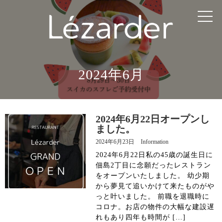
TOP
MENU
2024年6月
CHEF
INFORMATION
2024年6月22日オープンし
ました。
ACCESS
2024年6月23日
Information
2024年6月22日私の45歳の誕生日に
佃島2丁目に念願だったレストラン
RESERVATION
をオープンいたしました。 幼少期
から夢見て追いかけて来たものがや
っと叶いました。 前職を退職時に
コロナ。お店の物件の大幅な建設遅
Instagram
れもあり四年も時間が […]