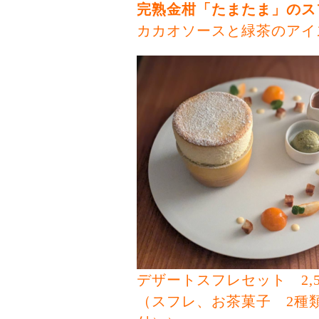
完熟金柑「たまたま」のス
カカオソースと緑茶のアイ
デザートスフレセット 2,
（スフレ、お茶菓子 2種