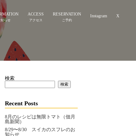
RMATION
ACCESS
RESERVATION
Instagram
X
検索
検索
Recent Posts
8月のレシピは無限トマト（佃月
島新聞）
8/29〜8/30 スイカのスフレのお
知らせ