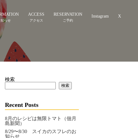
RMATION
ACCESS
RESERVATION
Instagram
X
検索
検索
Recent Posts
8月のレシピは無限トマト（佃月
島新聞）
8/29〜8/30 スイカのスフレのお
知らせ